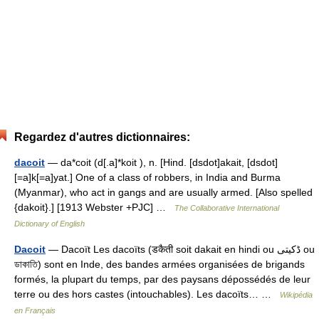
Regardez d'autres dictionnaires:
dacoit
— da*coit (d[.a]*koit ), n. [Hind. [dsdot]akait, [dsdot]
[=a]k[=a]yat.] One of a class of robbers, in India and Burma
(Myanmar), who act in gangs and are usually armed. [Also spelled
{dakoit}.] [1913 Webster +PJC] …
The Collaborative International
Dictionary of English
Dacoit
— Dacoït Les dacoïts (डकैती soit dakait en hindi ou ڈکیتی ou
ডাকাতি) sont en Inde, des bandes armées organisées de brigands
formés, la plupart du temps, par des paysans dépossédés de leur
terre ou des hors castes (intouchables). Les dacoïts… …
Wikipédia
en Français