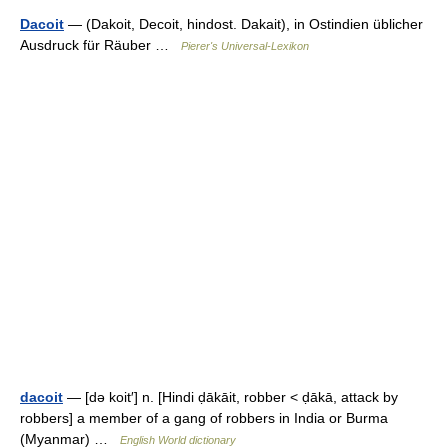
Dacoit
— (Dakoit, Decoit, hindost. Dakait), in Ostindien üblicher
Ausdruck für Räuber …
Pierer's Universal-Lexikon
dacoit
— [də koit′] n. [Hindi ḍākāit, robber < ḍākā, attack by
robbers] a member of a gang of robbers in India or Burma
(Myanmar) …
English World dictionary