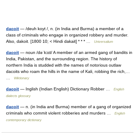
dacoit
— /deuh koyt /, n. (in India and Burma) a member of a
class of criminals who engage in organized robbery and murder.
Also, dakoit. [1800 10; < Hindi dakait] * * * …
Universalium
dacoit
— noun /dəˈkɔɪt/ A member of an armed gang of bandits in
India, Pakistan, and the surrounding region. The history of
northern India is studded with the names of notorious outlaw
dacoits who roam the hills in the name of Kali, robbing the rich,…
…
Wiktionary
dacoit
— Inglish (Indian English) Dictionary Robber …
English
dialects glossary
dacoit
— n. (in India and Burma) member of a gang of organized
criminals who commit violent robberies and murders …
English
contemporary dictionary