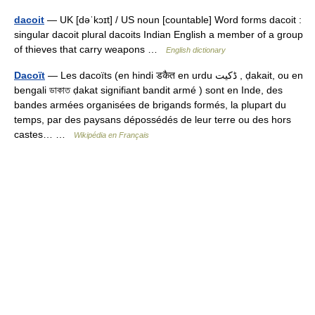
dacoit
— UK [dəˈkɔɪt] / US noun [countable] Word forms dacoit :
singular dacoit plural dacoits Indian English a member of a group
of thieves that carry weapons …
English dictionary
Dacoït
— Les dacoïts (en hindi डकैत en urdu ڈکیت , ḍakait, ou en
bengali ডাকাত ḍakat signifiant bandit armé ) sont en Inde, des
bandes armées organisées de brigands formés, la plupart du
temps, par des paysans dépossédés de leur terre ou des hors
castes… …
Wikipédia en Français