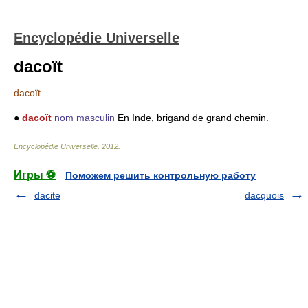
Encyclopédie Universelle
dacoït
dacoït
●
dacoït
nom masculin
En Inde, brigand de grand chemin.
Encyclopédie Universelle
.
2012
.
Игры ⚽
Поможем решить контрольную работу
dacite
dacquois