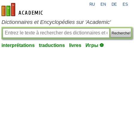
RU
EN
DE
ES
fr-academic.com
Dictionnaires et Encyclopédies sur 'Academic'
Recherche!
interprétations
traductions
livres
Игры ⚽